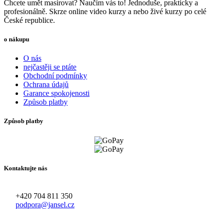
Chcete umět masírovat? Naučím vás to! Jednoduše, prakticky a
profesionálně. Skrze online video kurzy a nebo živé kurzy po celé
České republice.
o nákupu
O nás
nejčastěji se ptáte
Obchodní podmínky
Ochrana údajů
Garance spokojenosti
Způsob platby
Způsob platby
Kontaktujte nás
+420 704 811 350
podpora@jansel.cz