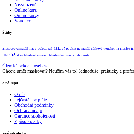
Nezařazené
Online kurz
Online kurzy
Voucher
Štítky
antistresová masáž hlavy
bolesti zad
dárkový poukaz na masáž
dárkový voucher na masáže
in
masáž
stres
těhotenská masáž
těhotenské masáže
těhotenství
Členská sekce jansel.cz
Chcete umět masírovat? Naučím vás to! Jednoduše, prakticky a profes
o nákupu
O nás
nejčastěji se ptáte
Obchodní podmínky
Ochrana údajů
Garance spokojenosti
Způsob platby
Způsob platby