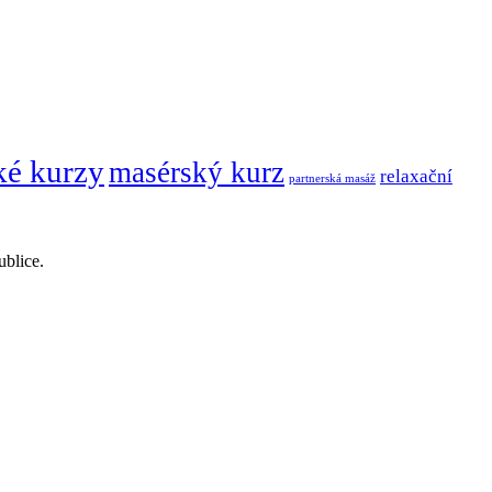
ké kurzy
masérský kurz
relaxační
partnerská masáž
ublice.