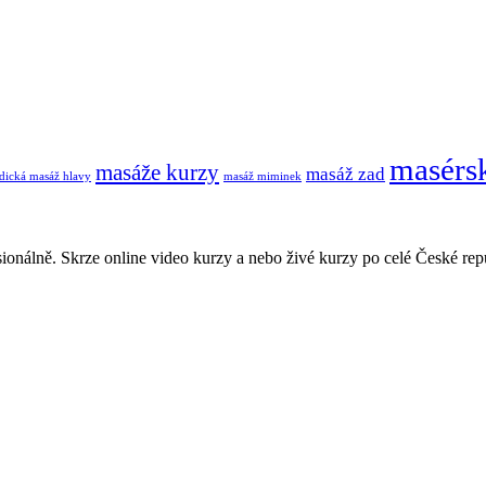
masérs
masáže kurzy
masáž zad
dická masáž hlavy
masáž miminek
ionálně. Skrze online video kurzy a nebo živé kurzy po celé České rep