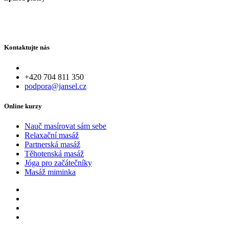
Kontaktujte nás
+420 704 811 350
podpora@jansel.cz
Online kurzy
Nauč masírovat sám sebe
Relaxační masáž
Partnerská masáž
Těhotenská masáž
Jóga pro začátečníky
Masáž miminka