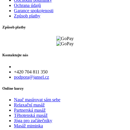
Obchodní podmínky
Ochrana údajů
Garance spokojenosti
Způsob platby
Způsob platby
Kontaktujte nás
+420 704 811 350
podpora@jansel.cz
Online kurzy
Nauč masírovat sám sebe
Relaxační masáž
Partnerská masáž
Těhotenská masáž
Jóga pro začátečníky
Masáž miminka