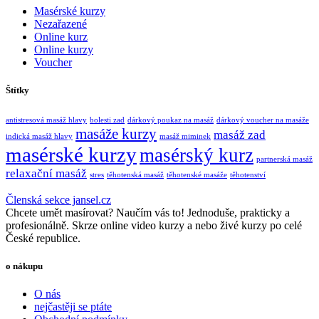
Masérské kurzy
Nezařazené
Online kurz
Online kurzy
Voucher
Štítky
antistresová masáž hlavy
bolesti zad
dárkový poukaz na masáž
dárkový voucher na masáže
masáže kurzy
masáž zad
indická masáž hlavy
masáž miminek
masérské kurzy
masérský kurz
partnerská masáž
relaxační masáž
stres
těhotenská masáž
těhotenské masáže
těhotenství
Členská sekce jansel.cz
Chcete umět masírovat? Naučím vás to! Jednoduše, prakticky a
profesionálně. Skrze online video kurzy a nebo živé kurzy po celé
České republice.
o nákupu
O nás
nejčastěji se ptáte